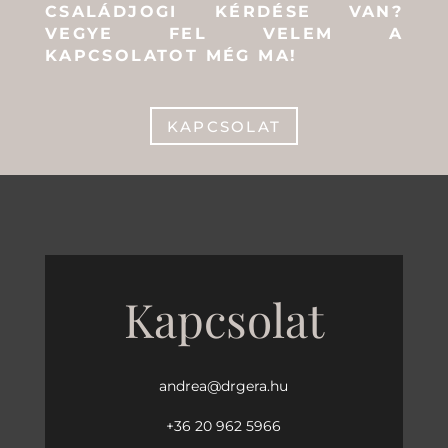
CSALÁDJOGI KÉRDÉSE VAN?
VEGYE FEL VELEM A
KAPCSOLATOT MÉG MA!
KAPCSOLAT
Kapcsolat
andrea@drgera.hu
+36 20 962 5966